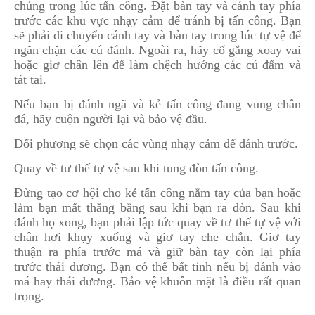
chúng trong lúc tấn công. Đặt bàn tay và cánh tay phía
trước các khu vực nhạy cảm để tránh bị tấn công. Bạn
sẽ phải di chuyển cánh tay và bàn tay trong lúc tự vệ để
ngăn chặn các cú đánh. Ngoài ra, hãy cố gắng xoay vai
hoặc giơ chân lên để làm chệch hướng các cú đấm và
tát tai.
Nếu bạn bị đánh ngã và kẻ tấn công đang vung chân
đá, hãy cuộn người lại và bảo vệ đầu.
Đối phương sẽ chọn các vùng nhạy cảm để đánh trước.
Quay về tư thế tự vệ sau khi tung đòn tấn công.
Đừng tạo cơ hội cho kẻ tấn công nắm tay của bạn hoặc
làm bạn mất thăng bằng sau khi bạn ra đòn. Sau khi
đánh họ xong, bạn phải lập tức quay về tư thế tự vệ với
chân hơi khụy xuống và giơ tay che chắn. Giơ tay
thuận ra phía trước má và giữ bàn tay còn lại phía
trước thái dương. Bạn có thể bất tỉnh nếu bị đánh vào
má hay thái dương. Bảo vệ khuôn mặt là điều rất quan
trọng.