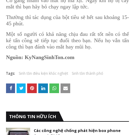
Cố gắng nhắm vào mắt họ mà xịt. Ngay khi họ bị cay
mắt thì bạn hãy bỏ chạy ngay lập tức.
Thường thì tác dụng của bột tiêu sẽ hết sau khoảng 15-
45 phút.
Một số người có khả năng chịu đau rất tốt nên có thể
kẻ tấn công sẽ tiếp tục đuổi theo bạn. Nếu họ vẫn tấn
công thì bạn đánh vào mắt hay mũi họ.
Nguồn: KyNangSinhTon.com
Tags:
Sinh tồn điều kiện khắc nghiệt
Sinh tồn thành phố
THÔNG TIN HỮU ÍCH
Các công nghệ chống phát hiện box phone