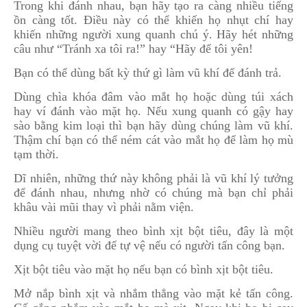
Trong khi đánh nhau, bạn hãy tạo ra càng nhiều tiếng
ồn càng tốt. Điều này có thể khiến họ nhụt chí hay
khiến những người xung quanh chú ý. Hãy hét những
câu như “Tránh xa tôi ra!” hay “Hãy để tôi yên!
Bạn có thể dùng bất kỳ thứ gì làm vũ khí để đánh trả.
Dùng chìa khóa đâm vào mắt họ hoặc dùng túi xách
hay ví đánh vào mặt họ. Nếu xung quanh có gậy hay
sào bằng kim loại thì bạn hãy dùng chúng làm vũ khí.
Thậm chí bạn có thể ném cát vào mắt họ để làm họ mù
tạm thời.
Dĩ nhiên, những thứ này không phải là vũ khí lý tưởng
để đánh nhau, nhưng nhờ có chúng mà bạn chỉ phải
khâu vài mũi thay vì phải nằm viện.
Nhiều người mang theo bình xịt bột tiêu, đây là một
dụng cụ tuyệt vời để tự vệ nếu có người tấn công bạn.
Xịt bột tiêu vào mặt họ nếu bạn có bình xịt bột tiêu.
Mở nắp bình xịt và nhắm thẳng vào mặt kẻ tấn công.