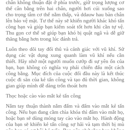
chân không thuận đặt ở phía trước, giữ trọng lượng cơ
thể cân bằng trên hai chân, người hơi cúi xuống sao
cho trọng tâm cơ thể nằm thấp, và ddauw hau bàn chân
lên bảo vệ mặt. Tư thế này sẽ khiến người khác khó tấn
công bạn và giúp bạn kiểm soát tốt hơn khi cần tự vệ.
Thu gọn cơ thể sẽ giúp bạn khó bị quật ngã và dễ giữ
thăng bằng hơn trong lúc đánh trả.
Luôn theo dõi tay đối thủ và cảnh giác với vũ khí. Sử
dụng các vật dụng xung quanh làm vũ khí nếu cần
thiết. Hãy nhớ một người muốn cướp đi sự yên ổn của
bạn, bạn không có nghĩa vụ phải chiến đấu một cách
công bằng. Mục đích của cuộc đối đầu này là kết thúc
cuộc đi săn của kẻ tấn công và tạo đủ thời gian, không
gian giúp mình dễ dàng trốn thoát hơn
Thọc hoặc cào vào mắt kẻ tấn công
Nắm tay thuận thành nắm đấm và đấm vào mắt kẻ tấn
công. Nếu bạn đang cầm chìa khóa thì đâm vào mắt họ,
hoặc bạn sẽ dùng móng tay cào vào mắt họ. Hành động
của bạn sẽ khiến kẻ tấn công sợ hãi và tạm thời bị mù