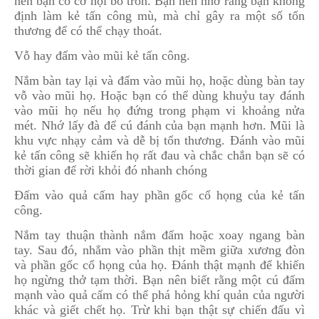
nên bạn có cơ hội bỏ trốn. Bạn nên nhớ rằng bạn không
định làm kẻ tấn công mù, mà chỉ gây ra một số tổn
thương để có thể chạy thoát.
Vỗ hay đấm vào mũi kẻ tấn công.
Nắm bàn tay lại và đấm vào mũi họ, hoặc dùng bàn tay
vỗ vào mũi họ. Hoặc bạn có thể dùng khuỷu tay đánh
vào mũi họ nếu họ đứng trong phạm vi khoảng nửa
mét. Nhớ lấy đà để cú đánh của bạn mạnh hơn. Mũi là
khu vực nhạy cảm và dễ bị tổn thương. Đánh vào mũi
kẻ tấn công sẽ khiến họ rất đau và chắc chắn bạn sẽ có
thời gian để rời khỏi đó nhanh chóng
Đấm vào quả cấm hay phần gốc cổ họng của kẻ tấn
công.
Nắm tay thuận thành nắm đấm hoặc xoay ngang bàn
tay. Sau đó, nhắm vào phần thịt mềm giữa xương đòn
và phần gốc cổ họng của họ. Đánh thật mạnh để khiến
họ ngừng thở tạm thời. Bạn nên biết rằng một cú đấm
mạnh vào quả cấm có thể phá hỏng khí quản của người
khác và giết chết họ. Trừ khi bạn thật sự chiến đấu vì