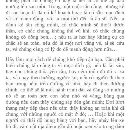
không phải cứ chống cứ hay la hét là có thể áp đảo
những tên săn mồi. Trong một cuộc tấn công, những kẻ
đi săn hoặc là đã có kế hoạch hoặc là có sẵn mục đích
và sự manh động, với ta mọi thứ đều là ẩn số. Nếu ta
đánh kẻ tấn công mình, có chắc mình sẽ thoát được
thân, có chắc chúng không thủ vũ khí, có chắc chúng
không có đồng bọn,…; nếu ta la hét hay kháng cự có
chắc sẽ an toàn, nếu đó là một nơi vắng vẻ, ai sẽ cứu
ta, và chúng càng có lý do để manh động hơn nữa…
Hãy làm mọi cách để chúng khó tiếp cận bạn. Cần phải
hiểu chúng tấn công ta vì mục đích gì, nếu là tài sản,
hãy cho chúng thỏa yêu cầu, hãy ném món đồ đó ra xa
ta, và chạy theo hướng ngược lại; nếu có người đi theo
bạn trong hẻm trên đường về nhà, hãy đi theo đường
chính, có thể sẽ là một hành trình dài và đáng sợ nhưng
nó sẽ an toàn hơn con hẻm nhỏ và vắng, băng qua
đường nếu cảm thấy chúng sắp đến gần mình; Đợi lượt
thang máy tiếp theo nếu cảm thấy không an toàn khi đi
chung với những người có mặt ở đó; … Hoặc khi một
người có thái độ hung hăng với bạn, hãy nhảy lên xe
bỏ đi, vào một địa điểm gần đó hoặc xen vào trong đám