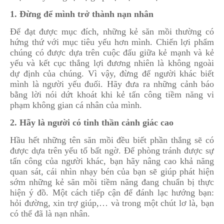
1. Đừng để mình trở thành nạn nhân
Để đạt được mục đích, những kẻ săn mồi thường có
hứng thứ với mục tiêu yếu hơn mình. Chiến lợi phẩm
chúng có được dựa trên cuộc đấu giữa kẻ mạnh và kẻ
yếu và kết cục thắng lợi đương nhiên là không ngoài
dự định của chúng. Vì vậy, đừng để người khác biết
mình là người yếu đuối. Hãy đưa ra những cảnh báo
bằng lời nói dứt khoát khi kẻ tấn công tiềm năng vi
phạm không gian cá nhân của mình.
2. Hãy là người có tinh thần cảnh giác cao
Hầu hết những tên săn mồi đều biết phần thắng sẽ có
được dựa trên yếu tố bất ngờ. Để phòng tránh được sự
tấn công của người khác, bạn hãy nâng cao khả năng
quan sát, cái nhìn nhạy bén của bạn sẽ giúp phát hiện
sớm những kẻ săn mồi tiềm năng đang chuẩn bị thực
hiện ý đồ. Một cách tiếp cận để đánh lạc hướng bạn:
hỏi đường, xin trợ giúp,… và trong một chút lơ là, bạn
có thể đã là nạn nhân.