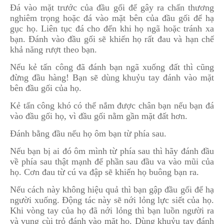
Đá vào mặt trước của đầu gối để gây ra chấn thương
nghiêm trọng hoặc đá vào mặt bên của đầu gối để hạ
gục họ. Liên tục đá cho đến khi họ ngã hoặc tránh xa
bạn. Đánh vào đầu gối sẽ khiến họ rất đau và hạn chế
khả năng rượt theo bạn.
Nếu kẻ tấn công đã đánh bạn ngã xuống đất thì cũng
đừng đầu hàng! Bạn sẽ dùng khuỷu tay đánh vào mặt
bên đầu gối của họ.
Kẻ tấn công khó có thể nắm được chân bạn nếu bạn đá
vào đầu gối họ, vì đầu gối nằm gần mặt đất hơn.
Đánh bằng đầu nếu họ ôm bạn từ phía sau.
Nếu bạn bị ai đó ôm mình từ phía sau thì hãy đánh đầu
về phía sau thật mạnh để phần sau đầu va vào mũi của
họ. Cơn đau từ cú va đập sẽ khiến họ buông bạn ra.
Nếu cách này không hiệu quả thì bạn gập đầu gối để hạ
người xuống. Động tác này sẽ nới lỏng lực siết của họ.
Khi vòng tay của họ đã nới lỏng thì bạn luồn người ra
và vung cùi trỏ đánh vào mặt họ. Dùng khuỷu tay đánh