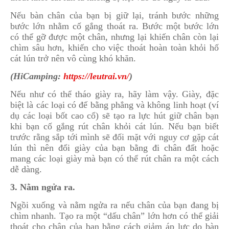
Nếu bàn chân của bạn bị giữ lại, tránh bước những
bước lớn nhằm cố gắng thoát ra. Bước một bước lớn
có thể gỡ được một chân, nhưng lại khiến chân còn lại
chìm sâu hơn, khiến cho việc thoát hoàn toàn khỏi hố
cát lún trở nên vô cùng khó khăn.
(HiCamping:
https://leutrai.vn/
)
Nếu như có thể tháo giày ra, hãy làm vậy. Giày, đặc
biệt là các loại có đế bằng phẳng và không linh hoạt (ví
dụ các loại bốt cao cổ) sẽ tạo ra lực hút giữ chân bạn
khi bạn cố gắng rút chân khỏi cát lún. Nếu bạn biết
trước rằng sắp tới mình sẽ đối mặt với nguy cơ gặp cát
lún thì nên đổi giày của bạn bằng đi chân đất hoặc
mang các loại giày mà bạn có thể rút chân ra một cách
dễ dàng.
3. Nằm ngửa ra.
Ngồi xuống và nằm ngửa ra nếu chân của bạn đang bị
chìm nhanh. Tạo ra một “dấu chân” lớn hơn có thể giải
thoát cho chân của bạn bằng cách giảm áp lực do bàn