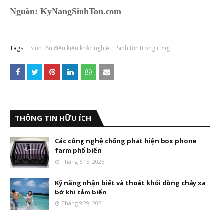
Nguồn: KyNangSinhTon.com
Tags:
Sinh tồn điều kiện khắc nghiệt
Sinh tồn trong rừng
THÔNG TIN HỮU ÍCH
Các công nghệ chống phát hiện box phone
farm phổ biến
Tháng 6 15, 2025
Kỹ năng nhận biết và thoát khỏi dòng chảy xa
bờ khi tắm biển
Tháng 9 29, 2021