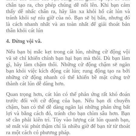
chân tạo ra, cho phép chúng dễ nổi lên. Khi bạn cảm
thấy dễ nhấc chân ra, hãy lăn xa khỏi hố cát lún và
tránh khỏi sự níu giữ của nó. Bạn sẽ bị bẩn, nhưng đó
là cách nhanh nhất và an toàn nhất để giải thoát bản
thân khỏi cát lún
4. Đừng vội vã.
Nếu bạn bị mắc kẹt trong cát lún, những cử động vội
vã sẽ chỉ khiến chính bạn hại bạn mà thôi. Dù bạn làm
gì, hãy làm chậm thôi. Những cử động chậm sẽ ngăn
bạn khỏi việc kích động cát lún; rung động tạo ra bởi
những cử động nhanh có thể khiến bề mặt cứng trở
thành cát lún dễ dàng hơn.
Quan trọng hơn, cát lún có thể phản ứng rất khó đoán
trước đối với cử động của bạn. Nếu bạn di chuyển
chậm, ban có thể dễ dàng ngăn lại những phản ứng bất
lợi và bằng cách đó, tránh cho bạn chìm sâu hơn. Bạn
sẽ cần phải kiên trì. Tùy vào lượng cát lún quanh bạn,
sẽ mất vài phút thậm chí là nhiều giờ để bạn từ từ thoát
ra một cách có phương pháp.